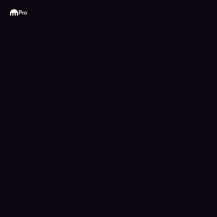
Kraken
Pro