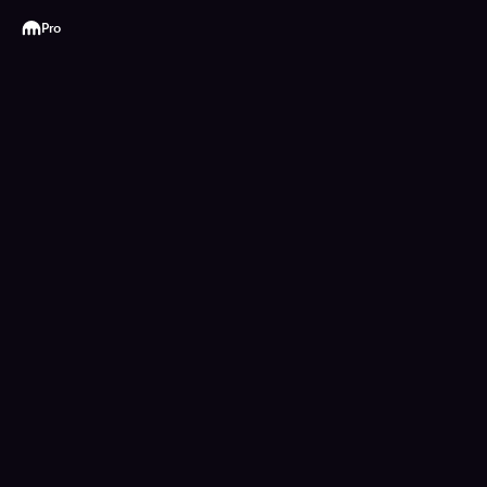
Kraken
Pro