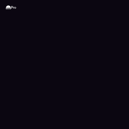
Kraken
Pro