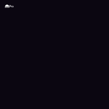
Kraken
Pro