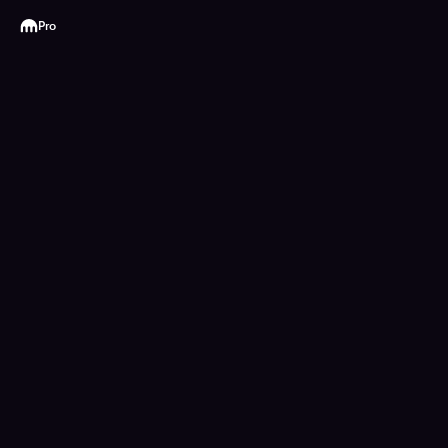
Kraken
Pro