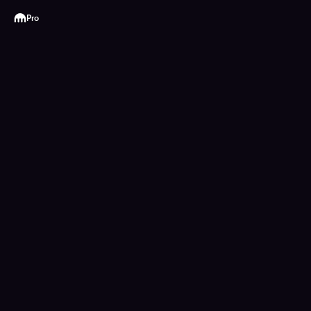
Kraken
Pro