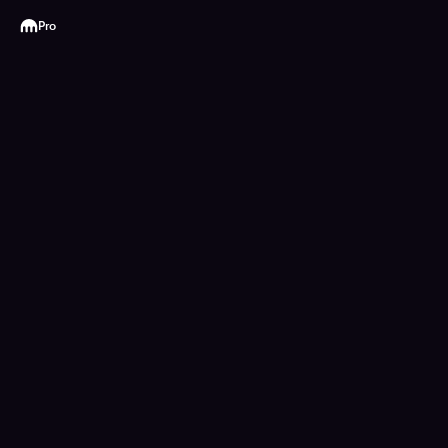
Kraken
Pro