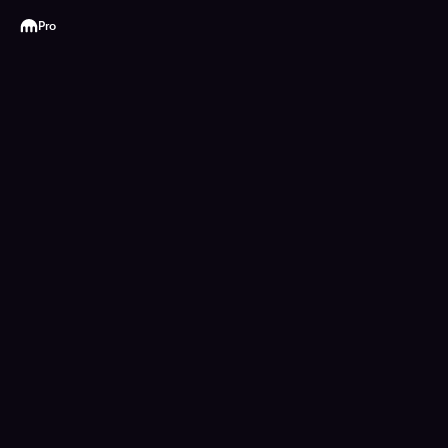
Kraken
Pro