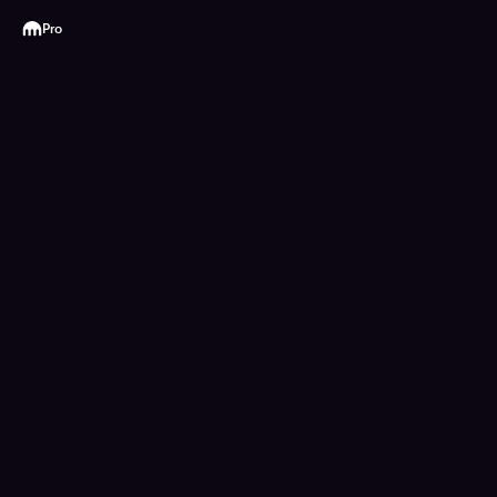
Kraken
Pro