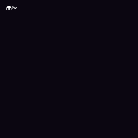
Kraken
Pro