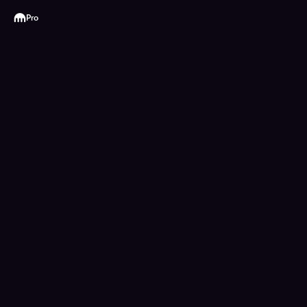
Kraken
Pro