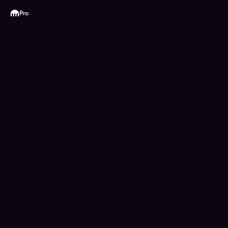
Kraken
Pro