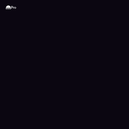
Kraken
Pro