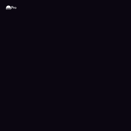
Kraken
Pro