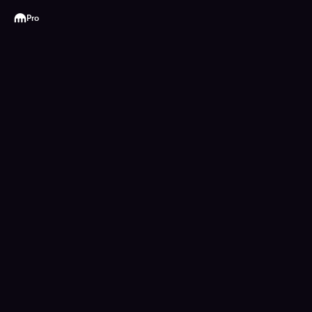
Kraken
Pro