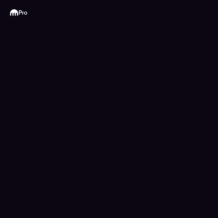
Kraken
Pro