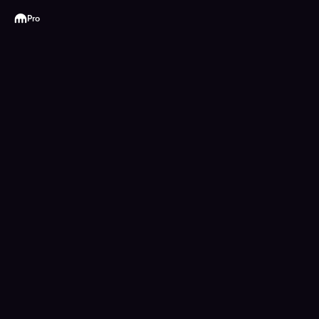
Kraken
Pro