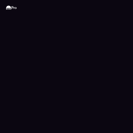
Kraken
Pro