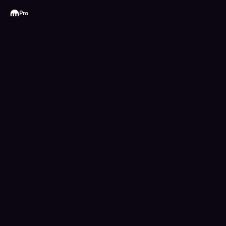
Kraken
Pro