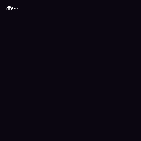
Kraken
Pro