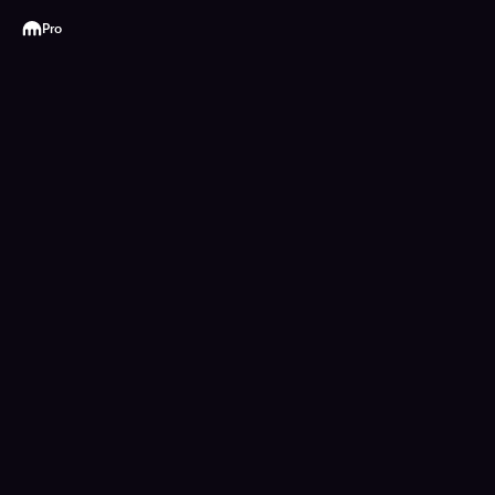
Kraken
Pro