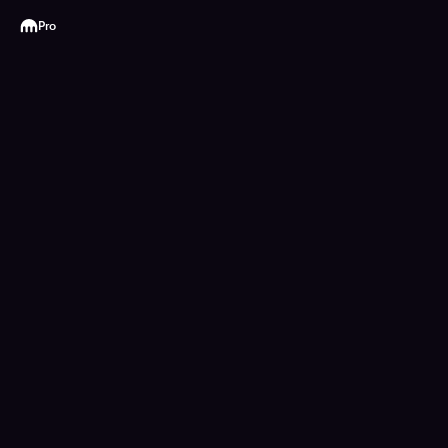
Kraken
Pro