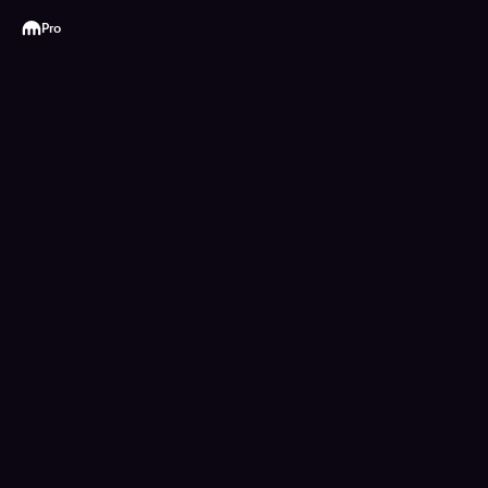
Kraken
Pro