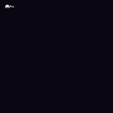
Kraken
Pro