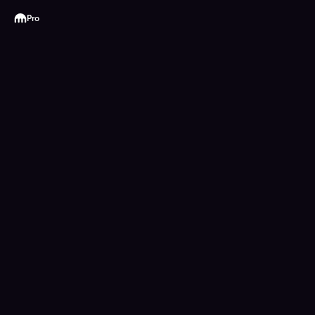
Kraken
Pro