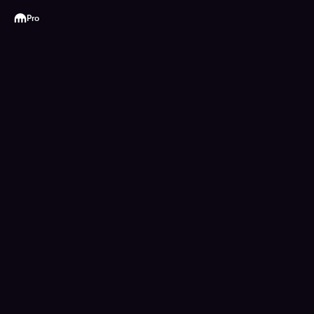
Kraken
Pro