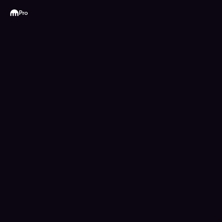
Kraken
Pro