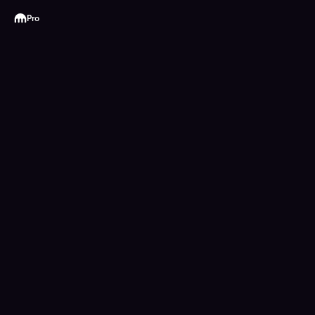
Kraken
Pro