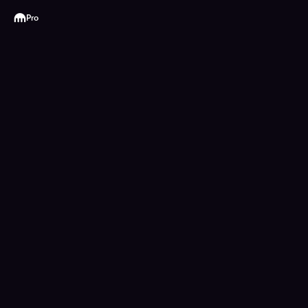
Kraken
Pro