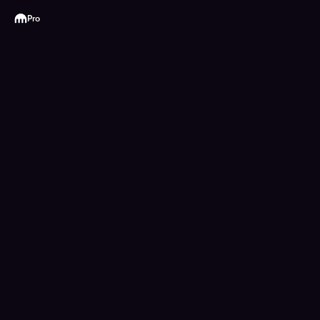
Kraken
Pro