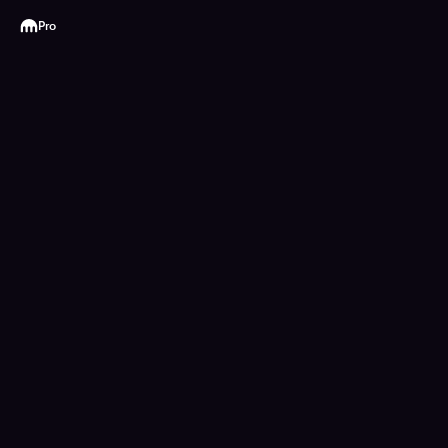
Kraken
Pro