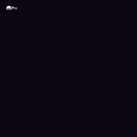
Kraken
Pro