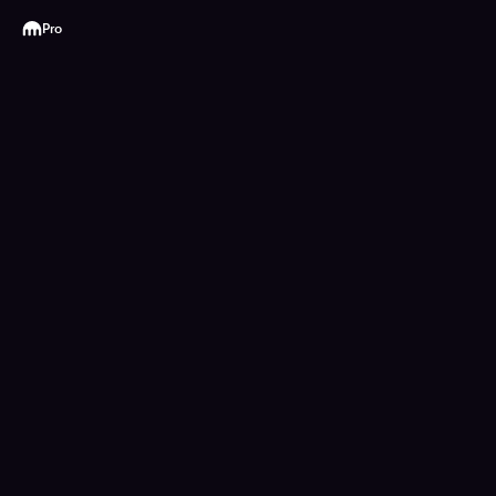
Kraken
Pro