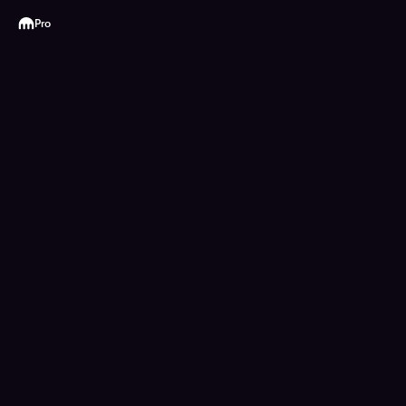
Kraken
Pro