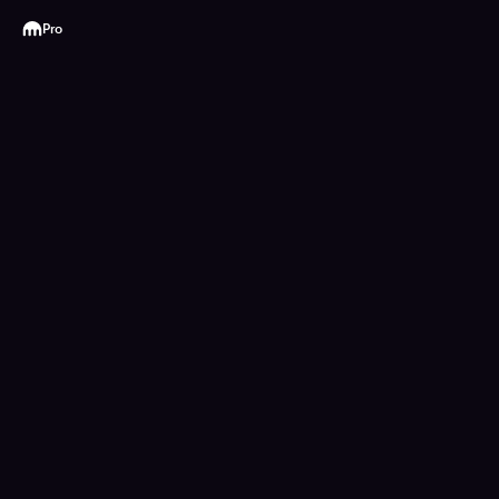
Kraken
Pro