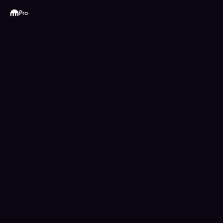
Kraken
Pro