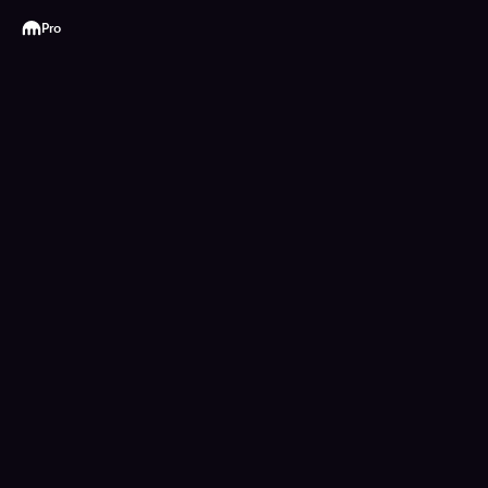
Kraken
Pro