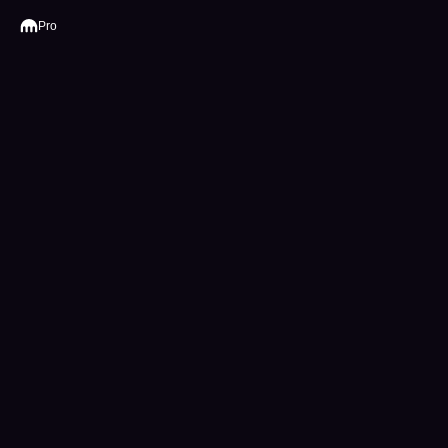
Kraken
Pro