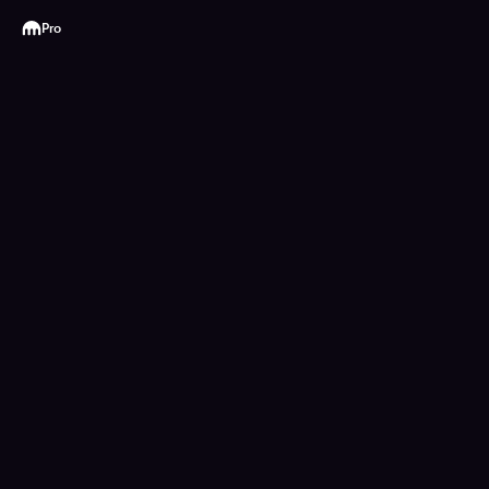
Kraken
Pro