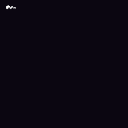
Kraken
Pro