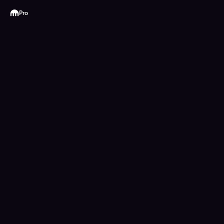
Kraken
Pro