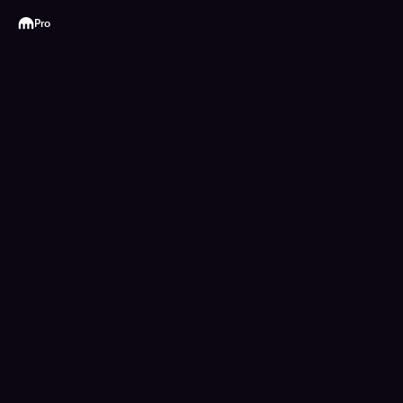
Kraken
Pro