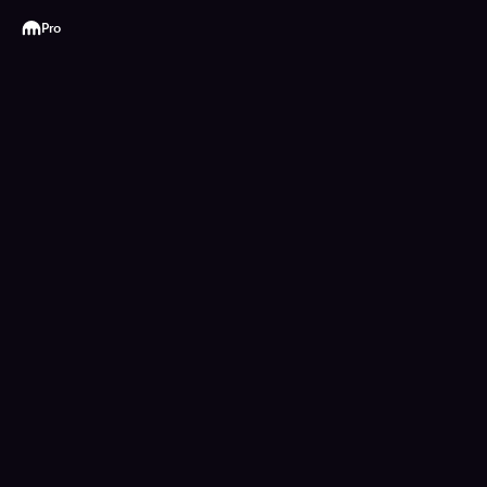
Kraken
Pro