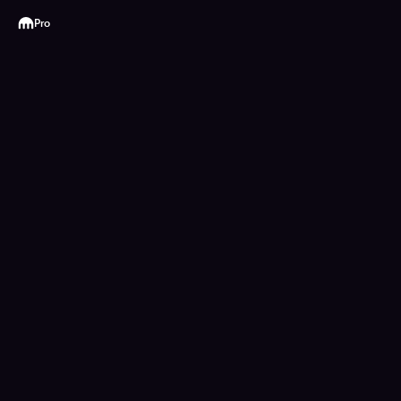
Kraken
Pro