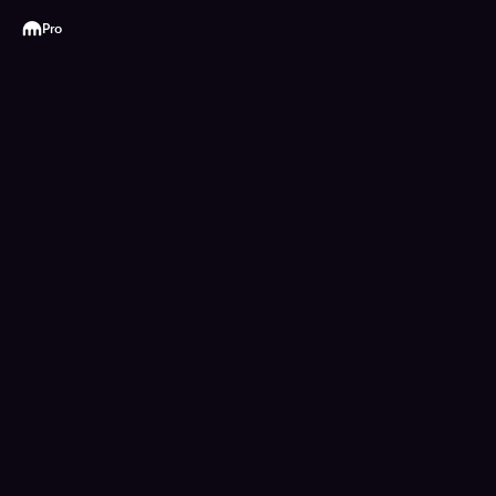
Kraken
Pro