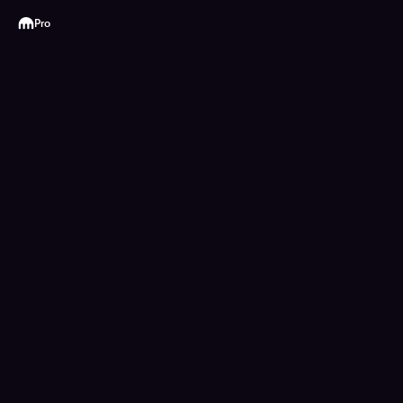
Kraken
Pro