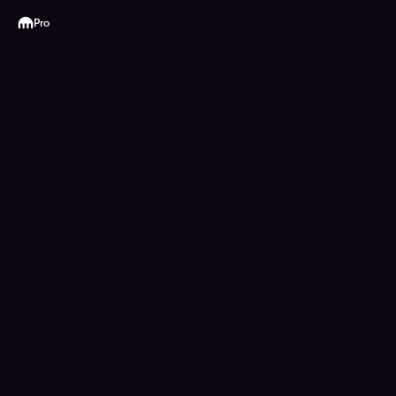
Kraken
Pro