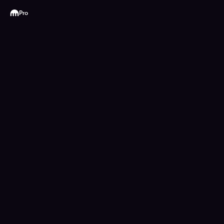
Kraken
Pro