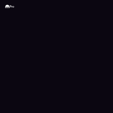
Kraken
Pro