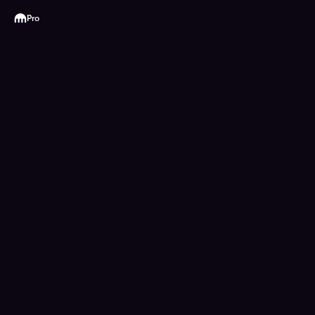
Kraken
Pro